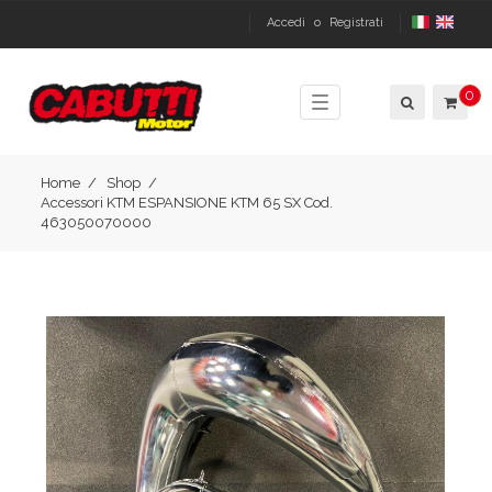
Accedi
o
Registrati
0
Toggle
navigation
Home
Shop
Accessori KTM ESPANSIONE KTM 65 SX Cod.
463050070000