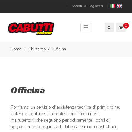
Accedi
o
Registrati
0
Toggle
navigation
Home
Chi siamo
Officina
Officina
Forniamo un servizio di assistenza tecnica di prim'ordine,
potendo contare sulla professionalità dei nostri
manutentori, che seguono periodicamente i corsi di
aggiornamento organizzati dalle case madri costruttrici.