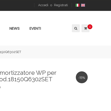
Accedi
o
Registrati
0
NEWS
EVENTI
18150Q6302SET
mortizzatore WP per
od.18150Q6302SET
-15%
e