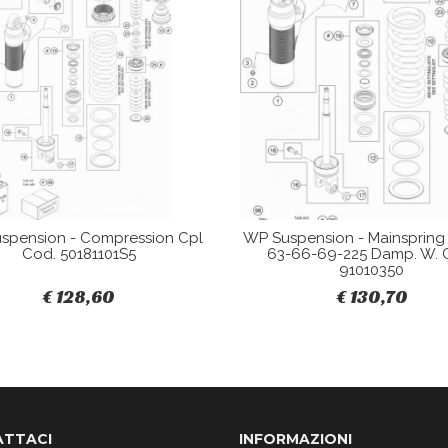
spension - Compression Cpl
WP Suspension - Mainspring 
Cod. 50181101S5
63-66-69-225 Damp. W. 
91010350
€ 128,60
€ 130,70
TTACI
INFORMAZIONI