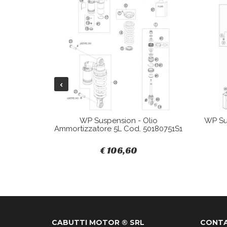
Q05SET
WP Suspension - Olio
WP Su
8 Airfork
Ammortizzatore 5L Cod. 50180751S1
 SXF250
€ 106,60
0,00
CABUTTI MOTOR ® SRL
CONTA