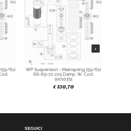
(59/61)
WP Suspension - Mainspring (59/61)
WP SUS
Cod.
66-69-72-225 Damp. W. Cod.
XPLOR 
91010351
ENDURO
€ 130,70
€
SEGUICI