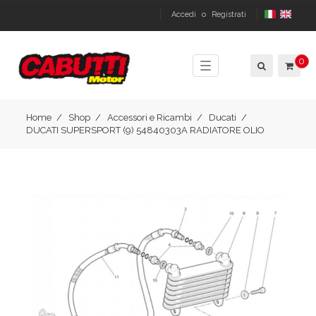
Accedi
o
Registrati
0
Toggle
navigation
Home
Shop
Accessori e Ricambi
Ducati
DUCATI SUPERSPORT (9) 54840303A RADIATORE OLIO