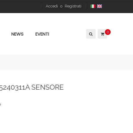
Accedi
o
Registrati
0
NEWS
EVENTI
55240311A SENSORE
e