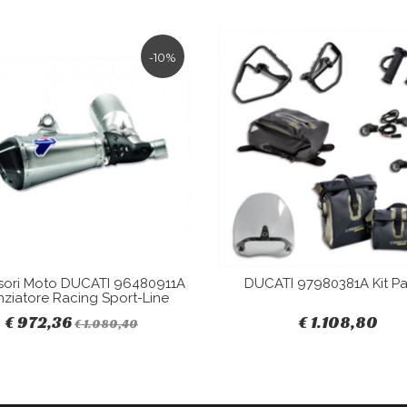
-10%
sori Moto DUCATI 96480911A
DUCATI 97980381A Kit Pa
nziatore Racing Sport-Line
€ 972,36
€ 1.108,80
€ 1.080,40