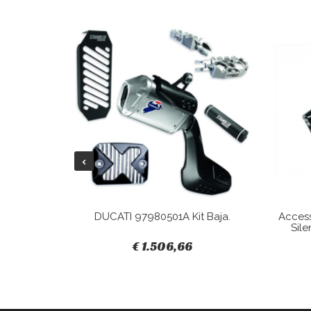
Tracky.
DUCATI 97980501A Kit Baja.
Acces
Sile
€ 1.506,66