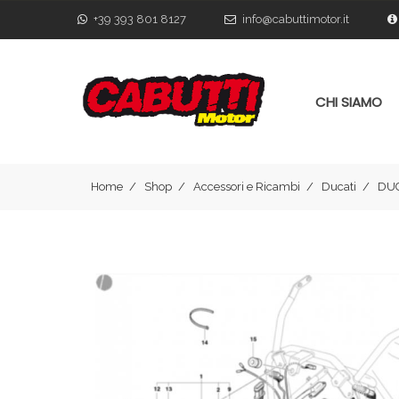
+39 393 801 8127
info@cabuttimotor.it
CHI SIAMO
Home
Shop
Accessori e Ricambi
Ducati
DUC