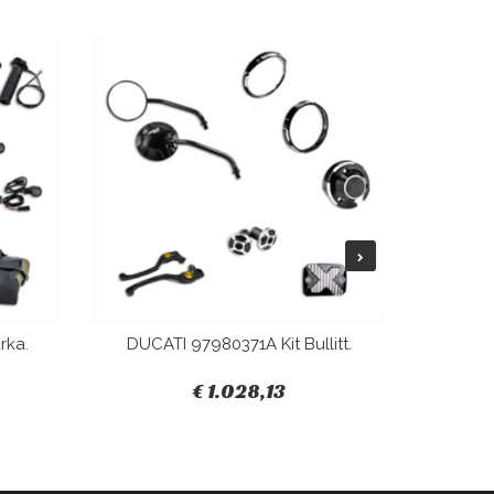
rka.
DUCATI 97980371A Kit Bullitt.
DUCAT
€ 1.028,13