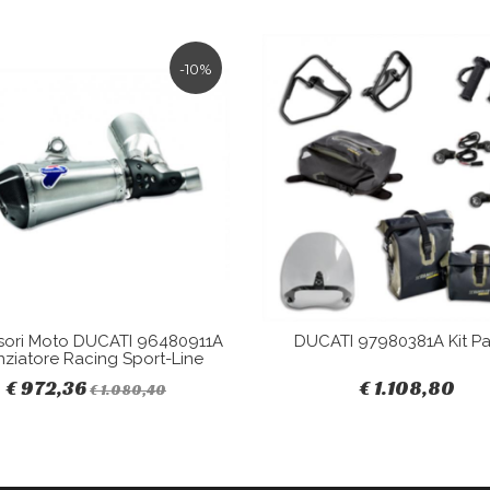
-10%
sori Moto DUCATI 96480911A
DUCATI 97980381A Kit Pa
nziatore Racing Sport-Line
€ 972,36
€ 1.108,80
€ 1.080,40