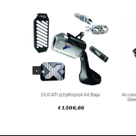
Tracky.
DUCATI 97980501A Kit Baja.
Acces
Sile
€ 1.506,66