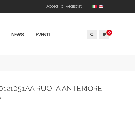
Accedi
o
Registrati
0
NEWS
EVENTI
50121051AA RUOTA ANTERIORE
e