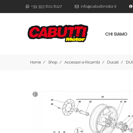
+39 393 801 8127
info@cabuttimotor.it
CHI SIAMO
Home
Shop
Accessori e Ricambi
Ducati
DUC