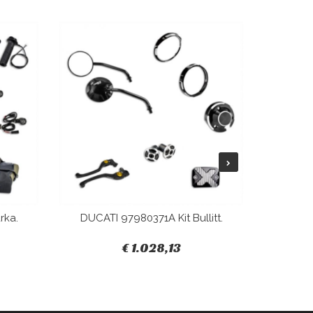
rka.
DUCATI 97980371A Kit Bullitt.
DUCAT
€ 1.028,13