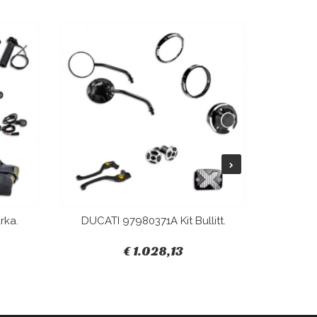
rka.
DUCATI 97980371A Kit Bullitt.
DUCAT
€ 1.028,13