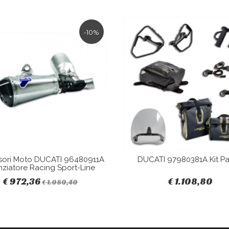
-10%
sori Moto DUCATI 96480911A
DUCATI 97980381A Kit Pa
nziatore Racing Sport-Line
€ 972,36
€ 1.108,80
€ 1.080,40