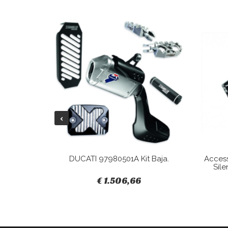
Tracky.
DUCATI 97980501A Kit Baja.
Acces
Sile
€ 1.506,66