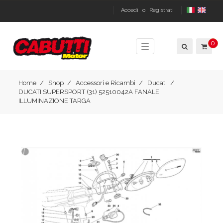
Accedi
o
Registrati
0
Toggle
navigation
Home
Shop
Accessori e Ricambi
Ducati
DUCATI SUPERSPORT (31) 52510042A FANALE
ILLUMINAZIONE TARGA