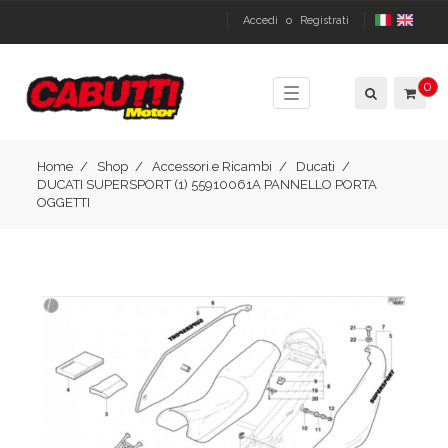
Accedi
o
Registrati
0
Toggle
navigation
Home
Shop
Accessori e Ricambi
Ducati
DUCATI SUPERSPORT (1) 55910061A PANNELLO PORTA
OGGETTI