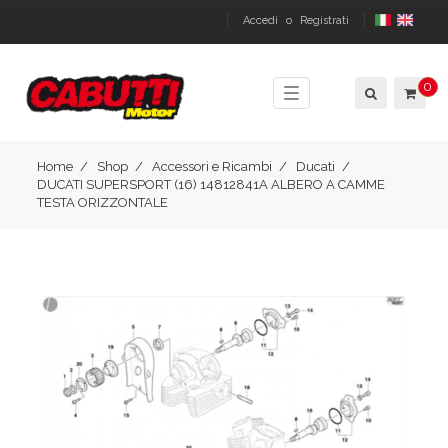
Accedi
o
Registrati
0
Toggle
navigation
Home
Shop
Accessori e Ricambi
Ducati
DUCATI SUPERSPORT (16) 14812841A ALBERO A CAMME
TESTA ORIZZONTALE