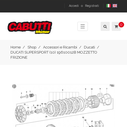
Accedi
o
Registrati
0
Toggle
navigation
Home
Shop
Accessori e Ricambi
Ducati
DUCATI SUPERSPORT (10) 19610012B MOZZETTO
FRIZIONE