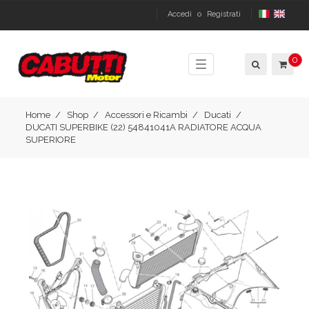
Accedi
o
Registrati
0
Toggle
navigation
Home
Shop
Accessori e Ricambi
Ducati
DUCATI SUPERBIKE (22) 54841041A RADIATORE ACQUA
SUPERIORE