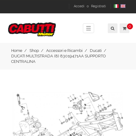
Accedi
o
Registrati
0
Toggle
navigation
Home
Shop
Accessori e Ricambi
Ducati
DUCATI MULTISTRADA (8) 83019471AA SUPPORTO
CENTRALINA