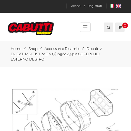
Accedi
o
Registrati
0
Toggle
navigation
Home
Shop
Accessori e Ricambi
Ducati
DUCATI MULTISTRADA (7) 69812341A COPERCHIO
ESTERNO DESTRO