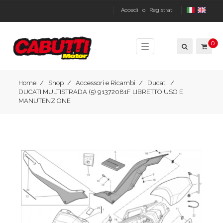
Accedi
o
Registrati
0
Toggle
navigation
Home
Shop
Accessori e Ricambi
Ducati
DUCATI MULTISTRADA (5) 91372081F LIBRETTO USO E
MANUTENZIONE