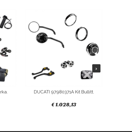
rka.
DUCATI 97980371A Kit Bullitt.
DUCAT
€ 1.028,13