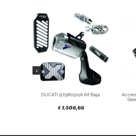
Tracky.
DUCATI 97980501A Kit Baja.
Acces
Sile
€ 1.506,66