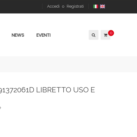
Accedi
o
Registrati
0
NEWS
EVENTI
91372061D LIBRETTO USO E
e