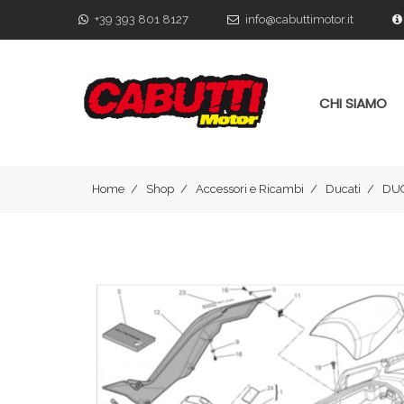
+39 393 801 8127
info@cabuttimotor.it
CHI SIAMO
Home
Shop
Accessori e Ricambi
Ducati
DUC