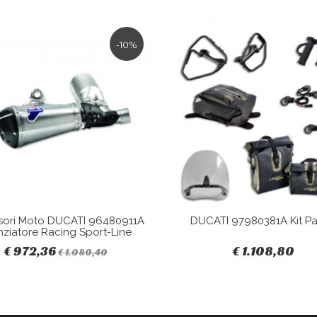
-10%
sori Moto DUCATI 96480911A
DUCATI 97980381A Kit Pa
nziatore Racing Sport-Line
€ 972,36
€ 1.108,80
€ 1.080,40