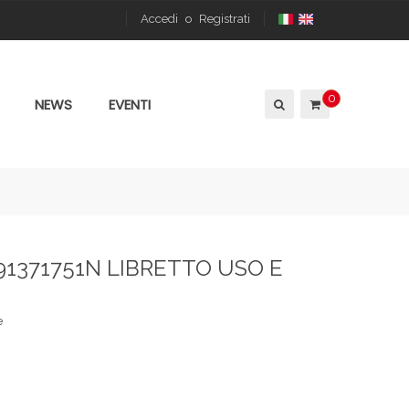
Accedi
o
Registrati
0
NEWS
EVENTI
91371751N LIBRETTO USO E
e