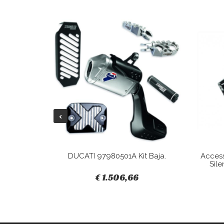
Tracky.
DUCATI 97980501A Kit Baja.
Acces
Sile
€ 1.506,66