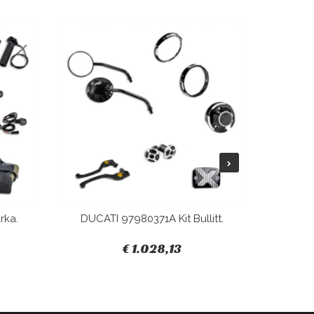
rka.
DUCATI 97980371A Kit Bullitt.
DUCAT
€ 1.028,13