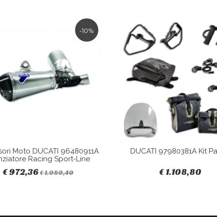
-10%
sori Moto DUCATI 96480911A
DUCATI 97980381A Kit Pa
nziatore Racing Sport-Line
€ 972,36
€ 1.108,80
€ 1.080,40