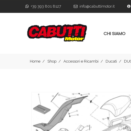
+39 393 801 8127
info@cabuttimotor.it
CHI SIAMO
Home
Shop
Accessori e Ricambi
Ducati
DUC