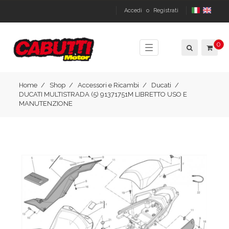
Accedi
o
Registrati
0
Toggle
navigation
Home
Shop
Accessori e Ricambi
Ducati
DUCATI MULTISTRADA (5) 91371751M LIBRETTO USO E
MANUTENZIONE