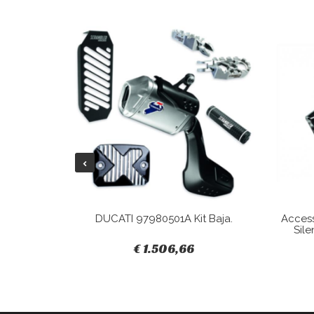
Tracky.
DUCATI 97980501A Kit Baja.
Acces
Sile
€ 1.506,66