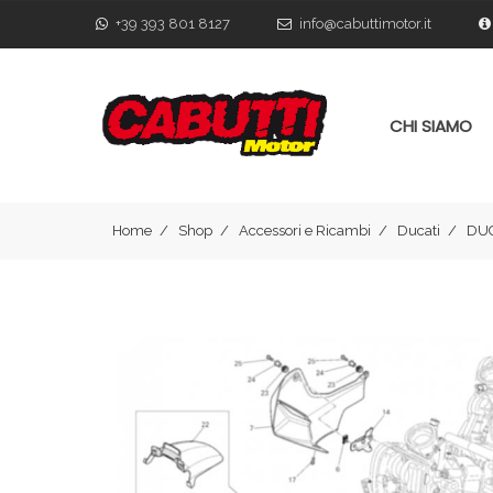
+39 393 801 8127
info@cabuttimotor.it
CHI SIAMO
Home
Shop
Accessori e Ricambi
Ducati
DUC