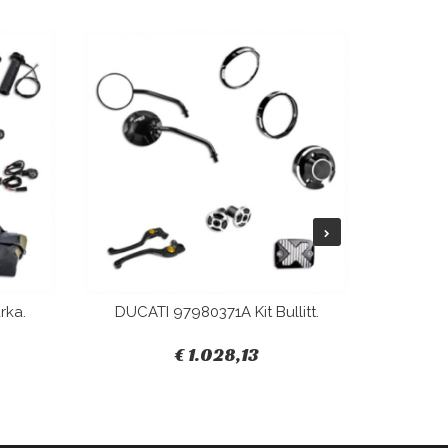
rka.
DUCATI 97980371A Kit Bullitt.
DUCAT
€ 1.028,13