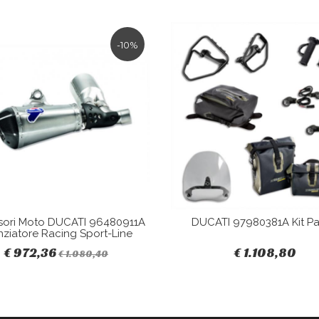
-10%
sori Moto DUCATI 96480911A
DUCATI 97980381A Kit Pa
nziatore Racing Sport-Line
€ 972,36
€ 1.108,80
€ 1.080,40