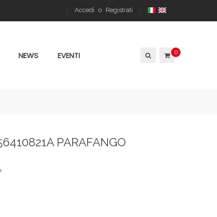
Accedi
o
Registrati
0
NEWS
EVENTI
 56410821A PARAFANGO
e