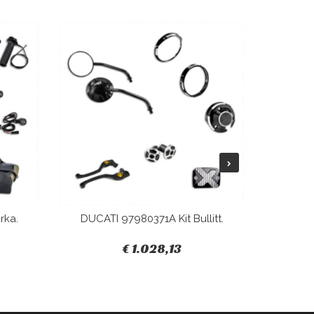
rka.
DUCATI 97980371A Kit Bullitt.
DUCAT
€ 1.028,13