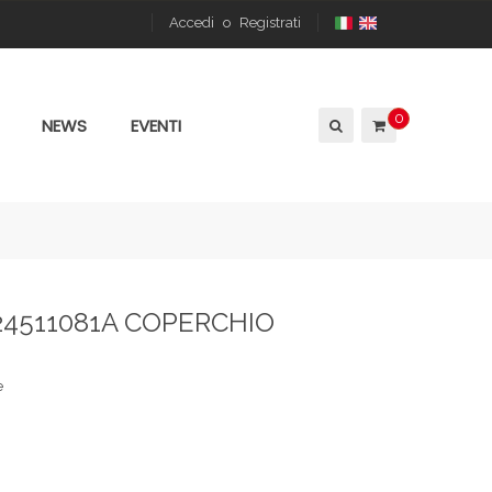
Accedi
o
Registrati
0
NEWS
EVENTI
24511081A COPERCHIO
e