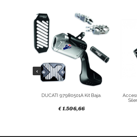
Tracky.
DUCATI 97980501A Kit Baja.
Acces
Sile
€ 1.506,66