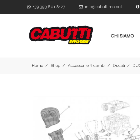
+39 393 801 8127
info@cabuttimotor.it
CHI SIAMO
Home
Shop
Accessori e Ricambi
Ducati
DUC