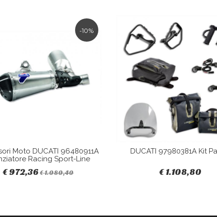
-10%
sori Moto DUCATI 96480911A
DUCATI 97980381A Kit Pa
nziatore Racing Sport-Line
€ 972,36
€ 1.108,80
€ 1.080,40