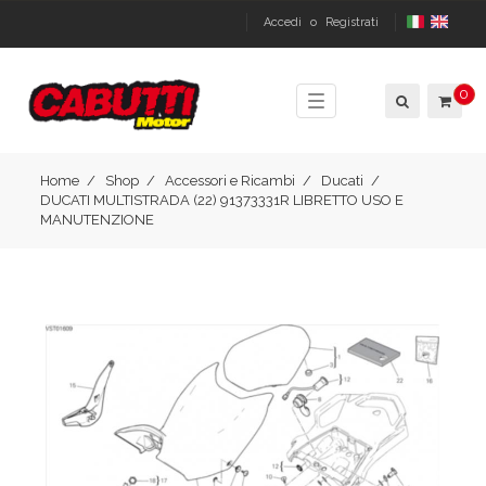
Accedi
o
Registrati
0
Toggle
navigation
Home
Shop
Accessori e Ricambi
Ducati
DUCATI MULTISTRADA (22) 91373331R LIBRETTO USO E
MANUTENZIONE