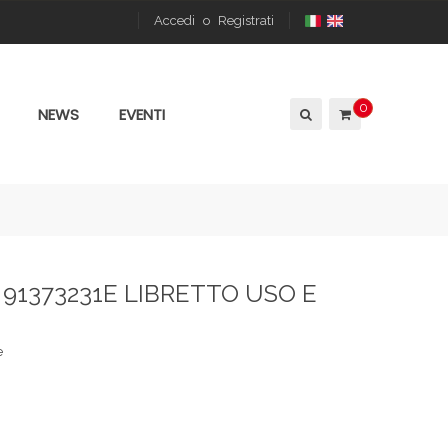
Accedi
o
Registrati
0
NEWS
EVENTI
 91373231E LIBRETTO USO E
e