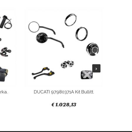
rka.
DUCATI 97980371A Kit Bullitt.
DUCAT
€ 1.028,13