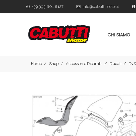
+39 393 801 8127
info@cabuttimotor.it
CHI SIAMO
Home
Shop
Accessori e Ricambi
Ducati
DUC