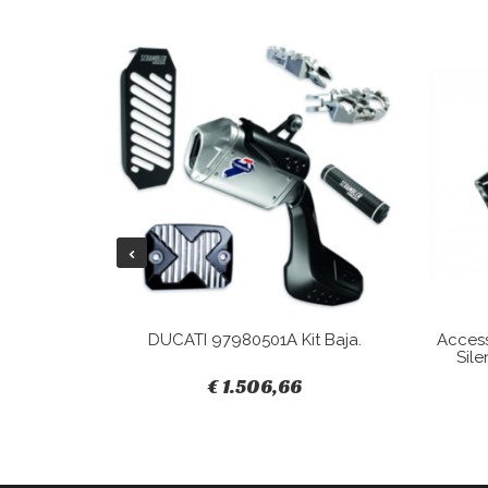
Tracky.
DUCATI 97980501A Kit Baja.
Acces
Sile
€ 1.506,66