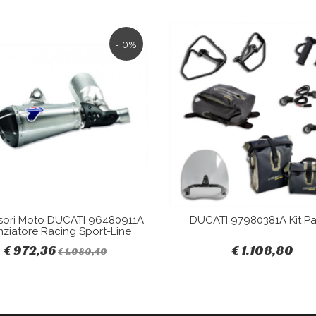
-10%
sori Moto DUCATI 96480911A
DUCATI 97980381A Kit Pa
nziatore Racing Sport-Line
€ 972,36
€ 1.108,80
€ 1.080,40