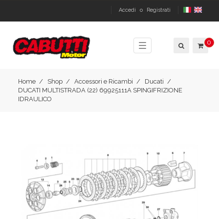
Accedi
o
Registrati
0
Toggle
navigation
Home
Shop
Accessori e Ricambi
Ducati
DUCATI MULTISTRADA (22) 69925111A SPINGIFRIZIONE
IDRAULICO