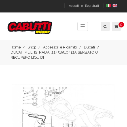
Accedi
o
Registrati
0
Toggle
navigation
Home
Shop
Accessori e Ricambi
Ducati
DUCATI MULTISTRADA (22) 58510412A SERBATOIO
RECUPERO LIQUIDI