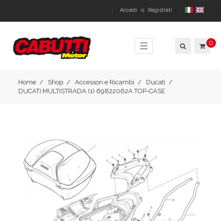
Accedi
o
Registrati
0
Toggle
navigation
Home
Shop
Accessori e Ricambi
Ducati
DUCATI MULTISTRADA (1) 69822062A TOP-CASE