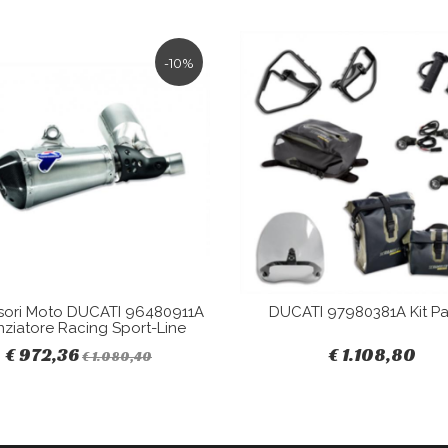
-10%
sori Moto DUCATI 96480911A
DUCATI 97980381A Kit Pa
nziatore Racing Sport-Line
€ 972,36
€ 1.108,80
€ 1.080,40