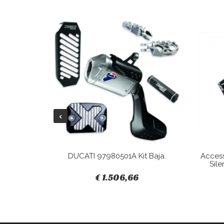
Tracky.
DUCATI 97980501A Kit Baja.
Acces
Sile
€ 1.506,66