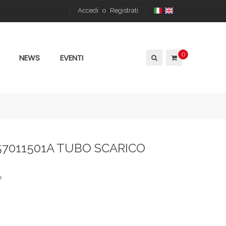
Accedi
o
Registrati
0
NEWS
EVENTI
57011501A TUBO SCARICO
e