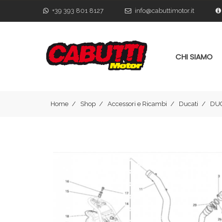
+39 393 801 8127
info@cabuttimotor.it
CHI SIAMO
Home
Shop
Accessori e Ricambi
Ducati
DUC