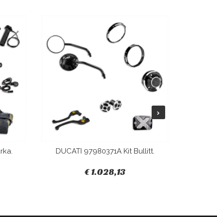
rka.
DUCATI 97980371A Kit Bullitt.
DUCAT
€ 1.028,13