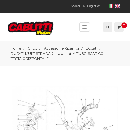
Accedi
o
Registrati
0
Toggle
navigation
Home
Shop
Accessori e Ricambi
Ducati
DUCATI MULTISTRADA (1) 57011241A TUBO SCARICO
TESTA ORIZZONTALE