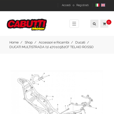
Accedi
o
Registrati
0
Toggle
navigation
Home
Shop
Accessori e Ricambi
Ducati
DUCATI MULTISTRADA (1) 47010582CF TELAIO ROSSO