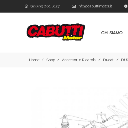
+39 393 801 8127
info@cabuttimotor.it
CHI SIAMO
Home
Shop
Accessori e Ricambi
Ducati
DUC