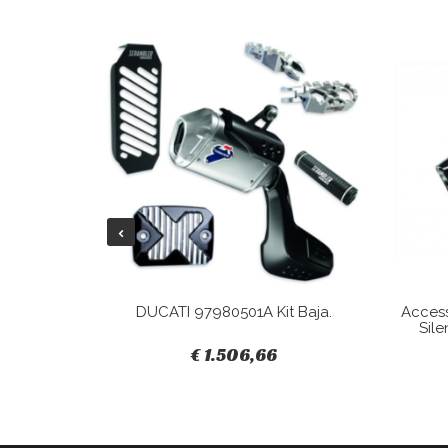
Tracky.
DUCATI 97980501A Kit Baja.
Acces
Sile
€ 1.506,66