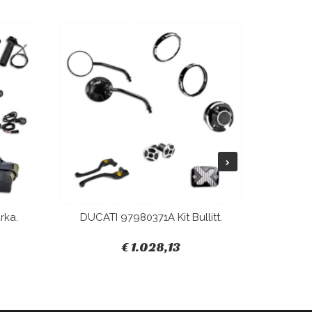
rka.
DUCATI 97980371A Kit Bullitt.
DUCAT
€ 1.028,13