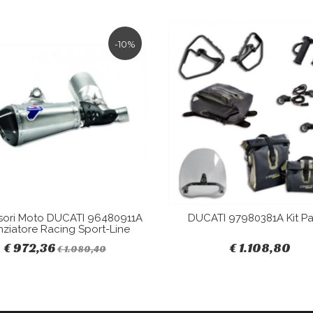
-10%
sori Moto DUCATI 96480911A
DUCATI 97980381A Kit Pa
nziatore Racing Sport-Line
€ 972,36
€ 1.108,80
€ 1.080,40