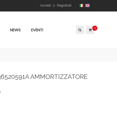
Accedi
o
Registrati
0
NEWS
EVENTI
 36520591A AMMORTIZZATORE
e