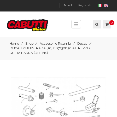
Accedi
o
Registrati
0
Toggle
navigation
Home
Shop
Accessori e Ricambi
Ducati
DUCATI MULTISTRADA (16) 887132856 ATTREZZO
GUIDA BARRA (OHLINS)