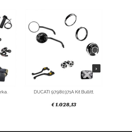
rka.
DUCATI 97980371A Kit Bullitt.
DUCAT
€ 1.028,13