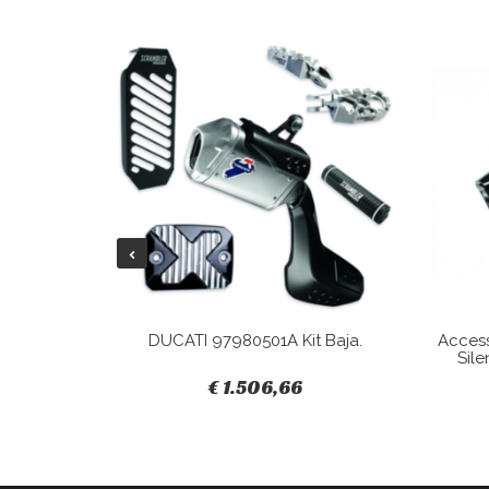
Tracky.
DUCATI 97980501A Kit Baja.
Acces
Sile
€ 1.506,66