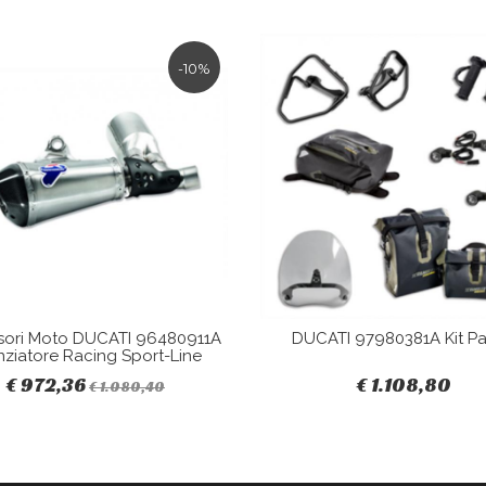
-10%
sori Moto DUCATI 96480911A
DUCATI 97980381A Kit Pa
nziatore Racing Sport-Line
€ 972,36
€ 1.108,80
€ 1.080,40