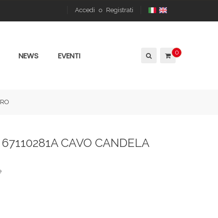
Accedi
o
Registrati
0
NEWS
EVENTI
TRO
 67110281A CAVO CANDELA
e