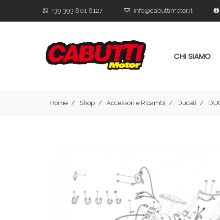
+39 393 801 8127
info@cabuttimotor.it
CHI SIAMO
Home
Shop
Accessori e Ricambi
Ducati
DUC