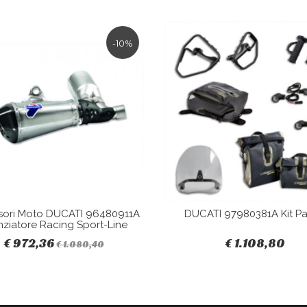
-10%
sori Moto DUCATI 96480911A
DUCATI 97980381A Kit Pa
nziatore Racing Sport-Line
€ 972,36
€ 1.108,80
€ 1.080,40