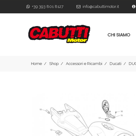
+39 393 801 8127
info@cabuttimotor.it
CHI SIAMO
Home
Shop
Accessori e Ricambi
Ducati
DUC