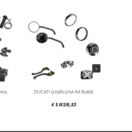
rka.
DUCATI 97980371A Kit Bullitt.
DUCAT
€ 1.028,13