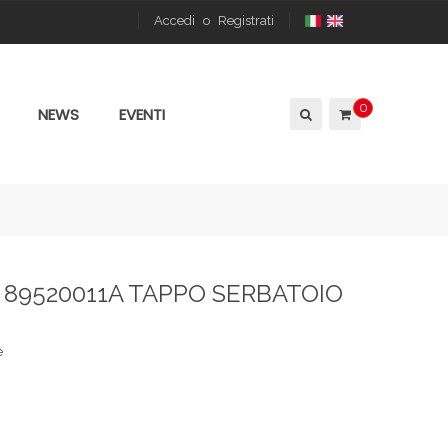
Accedi
o
Registrati
0
NEWS
EVENTI
 89520011A TAPPO SERBATOIO
e