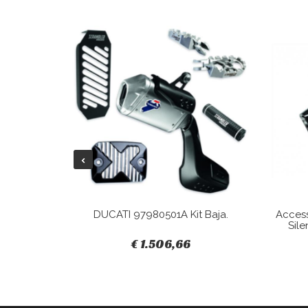
Tracky.
DUCATI 97980501A Kit Baja.
Acces
Sile
€ 1.506,66