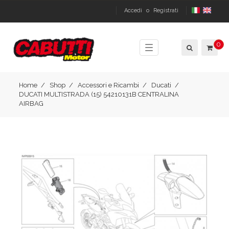
Accedi
o
Registrati
0
Toggle
navigation
Home
Shop
Accessori e Ricambi
Ducati
DUCATI MULTISTRADA (15) 54210131B CENTRALINA
AIRBAG