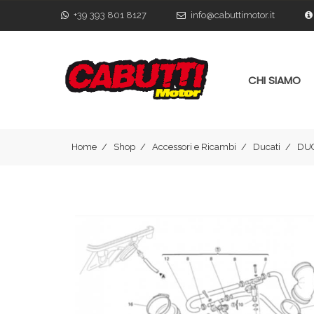
+39 393 801 8127
info@cabuttimotor.it
CHI SIAMO
Home
Shop
Accessori e Ricambi
Ducati
DUC