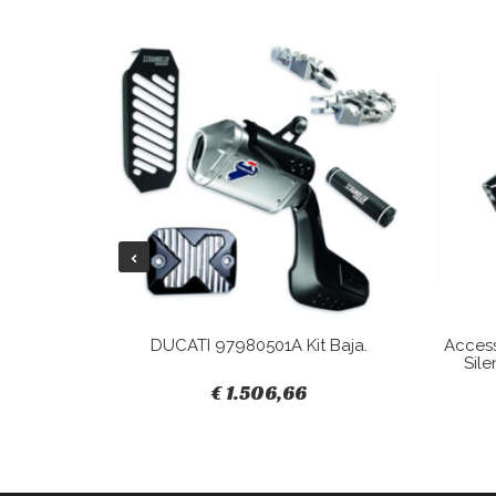
Tracky.
DUCATI 97980501A Kit Baja.
Acces
Sile
€ 1.506,66