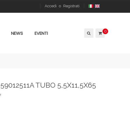
Accedi
o
Registrati
0
NEWS
EVENTI
59012511A TUBO 5,5X11,5X65
e