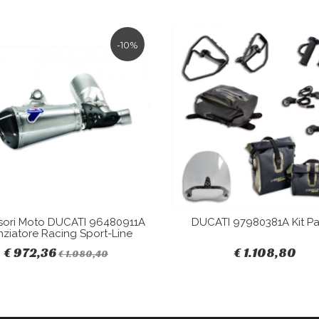
-10%
sori Moto DUCATI 96480911A
DUCATI 97980381A Kit Pa
nziatore Racing Sport-Line
€ 972,36
€ 1.108,80
€ 1.080,40