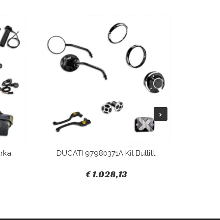
rka.
DUCATI 97980371A Kit Bullitt.
DUCAT
€ 1.028,13