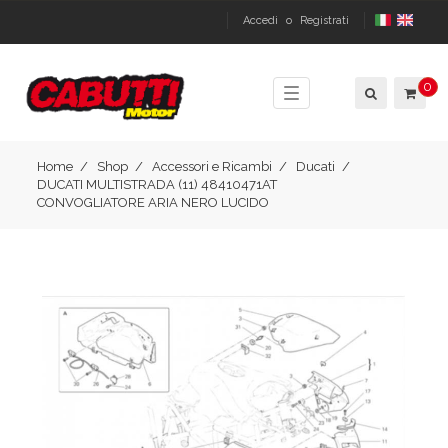
Accedi
o
Registrati
0
Toggle
navigation
Home
Shop
Accessori e Ricambi
Ducati
DUCATI MULTISTRADA (11) 48410471AT
CONVOGLIATORE ARIA NERO LUCIDO