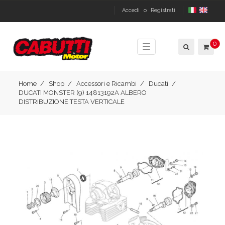
Accedi
o
Registrati
0
Toggle
navigation
Home
Shop
Accessori e Ricambi
Ducati
DUCATI MONSTER (9) 14813192A ALBERO
DISTRIBUZIONE TESTA VERTICALE