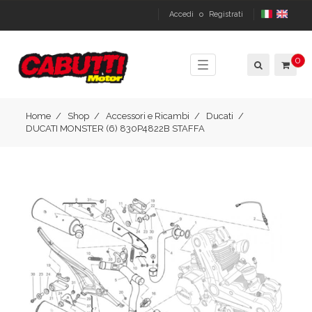
Accedi
o
Registrati
0
Toggle
navigation
Home
Shop
Accessori e Ricambi
Ducati
DUCATI MONSTER (6) 830P4822B STAFFA