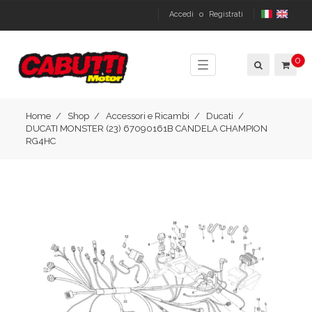
Accedi
o
Registrati
0
Toggle
navigation
Home
Shop
Accessori e Ricambi
Ducati
DUCATI MONSTER (23) 67090161B CANDELA CHAMPION
RG4HC