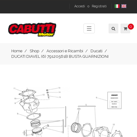
Accedi
o
Registrati
0
Toggle
navigation
Home
Shop
Accessori e Ricambi
Ducati
DUCATI DIAVEL (6) 79120561B BUSTA GUARNIZIONI