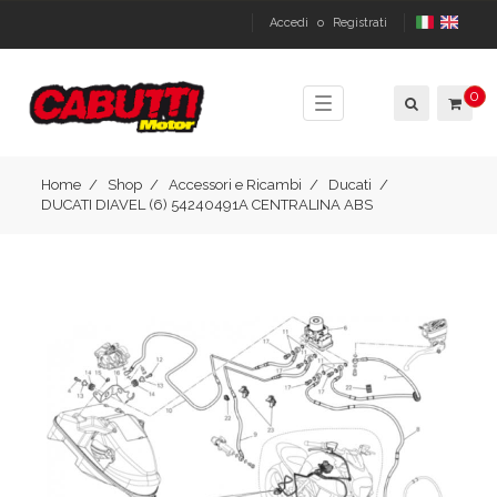
Accedi
o
Registrati
0
Toggle
navigation
Home
Shop
Accessori e Ricambi
Ducati
DUCATI DIAVEL (6) 54240491A CENTRALINA ABS