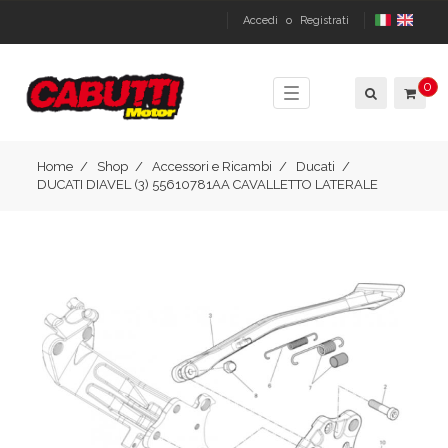
Accedi
o
Registrati
0
Toggle
navigation
Home
Shop
Accessori e Ricambi
Ducati
DUCATI DIAVEL (3) 55610781AA CAVALLETTO LATERALE