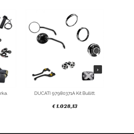
rka.
DUCATI 97980371A Kit Bullitt.
DUCAT
€ 1.028,13