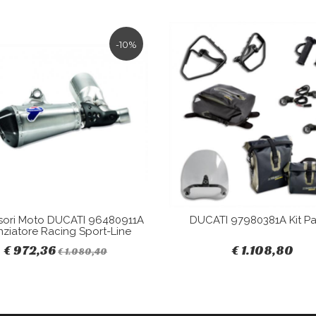
-10%
sori Moto DUCATI 96480911A
DUCATI 97980381A Kit Pa
nziatore Racing Sport-Line
€ 972,36
€ 1.108,80
€ 1.080,40