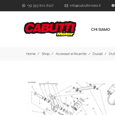
+39 393 801 8127
info@cabuttimotor.it
CHI SIAMO
Home
Shop
Accessori e Ricambi
Ducati
DUC