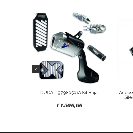
Tracky.
DUCATI 97980501A Kit Baja.
Acces
Sile
€ 1.506,66