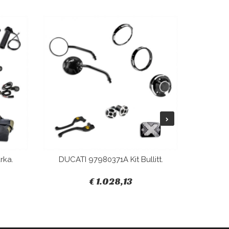
rka.
DUCATI 97980371A Kit Bullitt.
DUCAT
€ 1.028,13