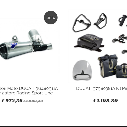
-10%
sori Moto DUCATI 96480911A
DUCATI 97980381A Kit Pa
nziatore Racing Sport-Line
€ 972,36
€ 1.108,80
€ 1.080,40