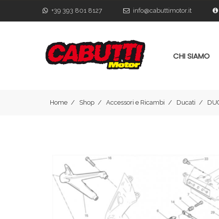
+39 393 801 8127
info@cabuttimotor.it
CHI SIAMO
Home
Shop
Accessori e Ricambi
Ducati
DUC