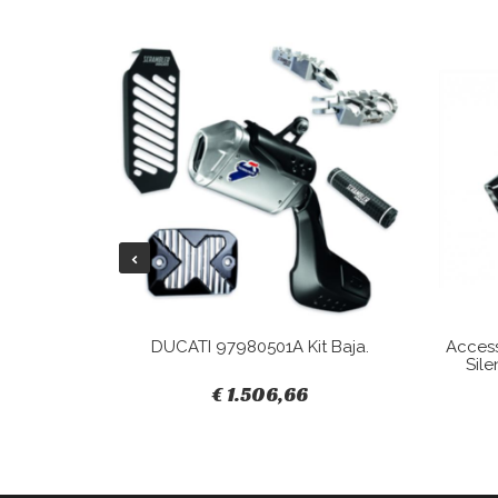
Tracky.
DUCATI 97980501A Kit Baja.
Acces
Sile
€ 1.506,66