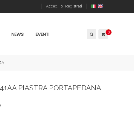
Accedi
o
Registrati
0
NEWS
EVENTI
RA
2941AA PIASTRA PORTAPEDANA
e