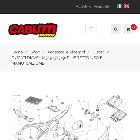
Accedi
o
Registrati
0
Toggle
navigation
Home
Shop
Accessori e Ricambi
Ducati
DUCATI DIAVEL (25) 91373191R LIBRETTO USO E
MANUTENZIONE