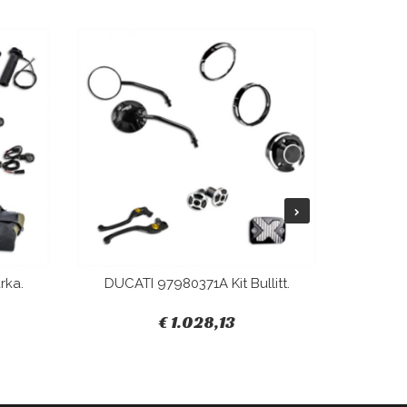
rka.
DUCATI 97980371A Kit Bullitt.
DUCAT
€ 1.028,13