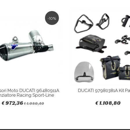
-10%
sori Moto DUCATI 96480911A
DUCATI 97980381A Kit Pa
nziatore Racing Sport-Line
€ 972,36
€ 1.108,80
€ 1.080,40