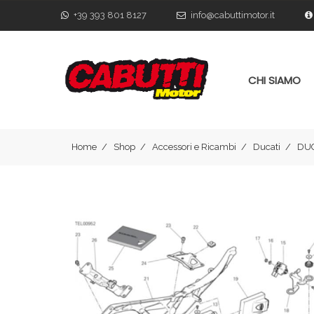
+39 393 801 8127
info@cabuttimotor.it
CHI SIAMO
Home
Shop
Accessori e Ricambi
Ducati
DUC