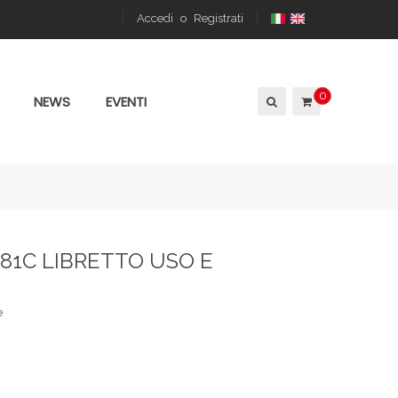
Accedi
o
Registrati
0
NEWS
EVENTI
081C LIBRETTO USO E
e