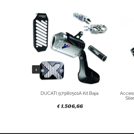
Tracky.
DUCATI 97980501A Kit Baja.
Acces
Sile
€ 1.506,66