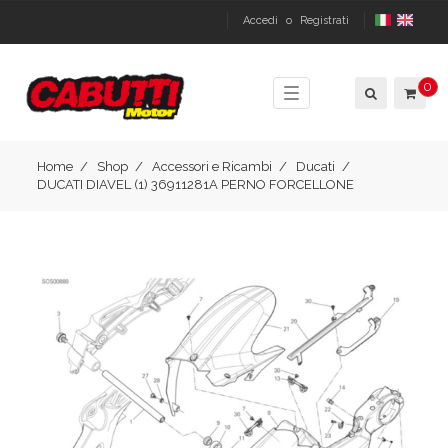
Accedi
o
Registrati
0
Toggle
navigation
Home
Shop
Accessori e Ricambi
Ducati
DUCATI DIAVEL (1) 36911281A PERNO FORCELLONE