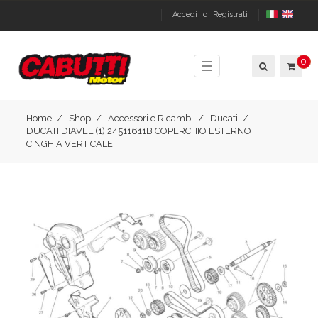
Accedi
o
Registrati
0
Toggle
navigation
Home
Shop
Accessori e Ricambi
Ducati
DUCATI DIAVEL (1) 24511611B COPERCHIO ESTERNO
CINGHIA VERTICALE