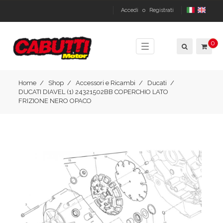
Accedi
o
Registrati
0
Toggle
navigation
Home
Shop
Accessori e Ricambi
Ducati
DUCATI DIAVEL (1) 24321502BB COPERCHIO LATO
FRIZIONE NERO OPACO