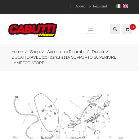
Accedi
o
Registrati
0
Toggle
navigation
Home
Shop
Accessori e Ricambi
Ducati
DUCATI DIAVEL (16) 8291F211A SUPPORTO SUPERIORE
LAMPEGGIATORE