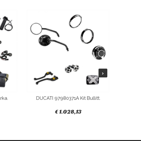
rka.
DUCATI 97980371A Kit Bullitt.
DUCAT
€ 1.028,13