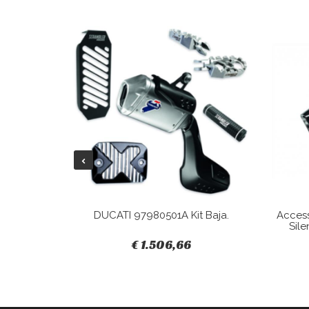
Tracky.
DUCATI 97980501A Kit Baja.
Acces
Sile
€ 1.506,66