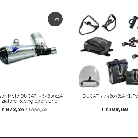
-10%
sori Moto DUCATI 96480911A
DUCATI 97980381A Kit Pa
nziatore Racing Sport-Line
€ 972,36
€ 1.108,80
€ 1.080,40