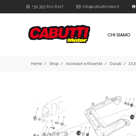
+39 393 801 8127
info@cabuttimotor.it
CHI SIAMO
Home
Shop
Accessori e Ricambi
Ducati
DUC